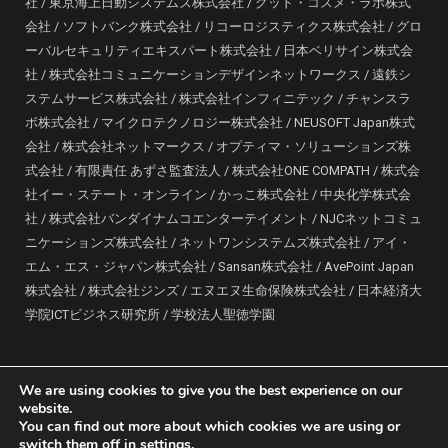
社 / 東京海上日動システムズ株式会社 / グッド・コスメ・ラボ株式
会社 / ソフトバンク株式会社 / リコーロジスティクス株式会社 / グロ
ーバルセキュリティエキスパート株式会社 / 日本ベリサイン株式会
社 / 株式会社コミュニケーションデザインネットワークス / 遠鉄シ
ステムサービス株式会社 / 株式会社インフィニテック / チャンスラ
ボ株式会社 / マイクロテクノロジー株式会社 / NEUSOFT Japan株式
会社 / 株式会社ネットマークス / オプティマ・ソリューションズ株
式会社 / 有限責任 あずさ監査法人 / 株式会社ONE COMPATH / 株式会
社イー・ステート・オンライン / かっこ株式会社 / 中央化学株式会
社 / 株式会社バンダイナムコエンターテイメント / NJCネットコミュ
ニケーションズ株式会社 / ネットワンシステムズ株式会社 / アイ・
エム・エス・ジャパン株式会社 / Sansan株式会社 / AvePoint Japan
株式会社 / 株式会社ジンズ​ / エヌエヌ生命保険株式会社 / 日本経済大
学院ICTビジネス研究所 / 学校法人聖徳学園
We are using cookies to give you the best experience on our
website.
Copyright © 2010 Japan CISO Association All rights reserved.
You can find out more about which cookies we are using or
switch them off in
settings
.